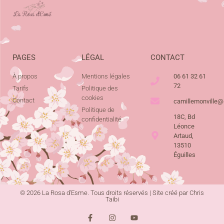
PAGES
LÉGAL
CONTACT
À propos
Mentions légales
06 61 32 61
72
Tarifs
Politique des
cookies
Contact
camillemonville
Politique de
18C, Bd
confidentialité
Léonce
Artaud,
13510
Éguilles
© 2026 La Rosa d'Esme. Tous droits réservés | Site créé par Chris
Taibi